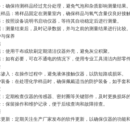
备：确保待测样品经过充分处理，避免气泡和杂质影响测量结果
装样品：将样品固定在测量室内，确保样品与氧气含量仪良好接
器：按照设备说明书启动仪器，等待其自动稳定后进行测量。
据：测量结束后，及时记录数据，并与之前的测量结果进行比较
护与保养
洁
洁：使用干布或软刷定期清洁仪器外壳，避免灰尘积聚。
洁：如有必要，可在不通电的情况下，使用专业工具清洁内部零
全
体渗入：在操作过程中，避免液体接触仪器，以防短路或损坏。
护装备：在处理化学样品时，确保佩戴适当的防护装备，如手套
查
查：定期检查仪器的传感器、密封圈等关键部件，及时更换损坏
录：保留操作和维护记录，便于后续查询和故障排查。
新
术更新：定期关注生产厂家发布的软件更新，以确保仪器的功能和