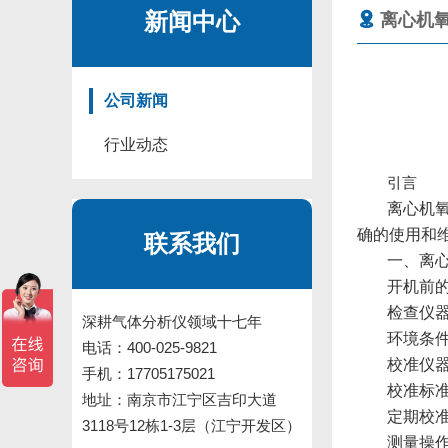
新闻中心
离心机
公司新闻
行业动态
引言
离心机
确的使用和
联系我们
一、离
开机前
检查仪
深耕气体分析仪领域十七年
环境条
电话：400-025-9821
校准仪
手机：17705175021
校准标
地址：南京市江宁区吉印大道
定期校
3118号12栋1-3层（江宁开发区）
测量操