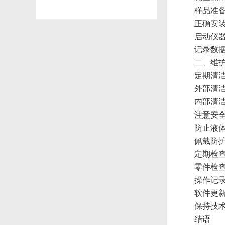
样品准
正确安
启动仪
记录数
二、维
定期清
外部清
内部清
注意安
防止液
佩戴防
定期检
零件检
操作记
软件更
保持技
结语