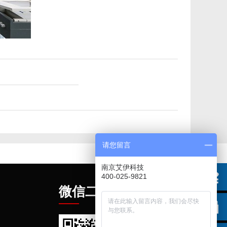
请您留言
南京艾伊科技
400-025-9821
微信二维码