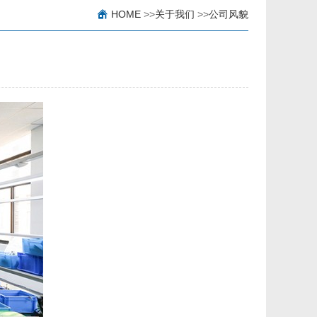
HOME
>>
关于我们
>>
公司风貌