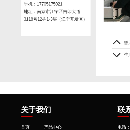
手机：17705175021
地址：南京市江宁区吉印大道
3118号12栋1-3层（江宁开发区）
暂
生
关于我们
联
首页
产品中心
电话：4