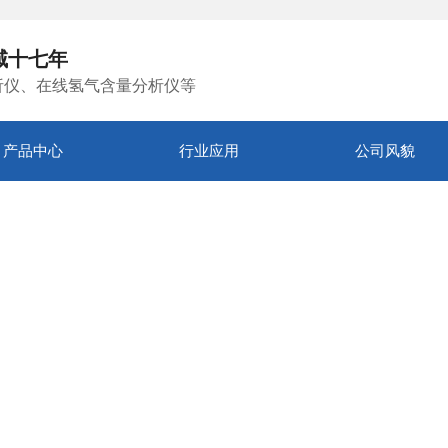
域十七年
析仪、在线氢气含量分析仪等
产品中心
行业应用
公司风貌