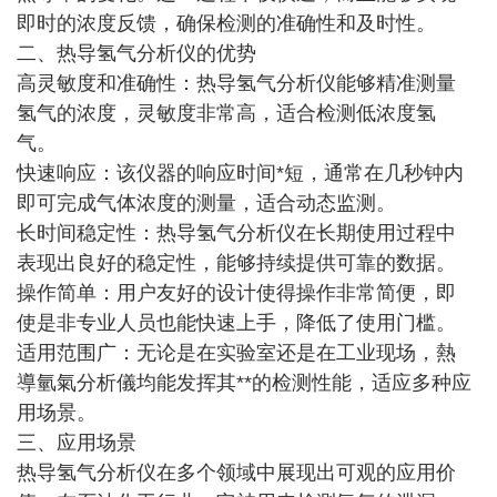
即时的浓度反馈，确保检测的准确性和及时性。
二、热导氢气分析仪的优势
高灵敏度和准确性：热导氢气分析仪能够精准测量
氢气的浓度，灵敏度非常高，适合检测低浓度氢
气。
快速响应：该仪器的响应时间*短，通常在几秒钟内
即可完成气体浓度的测量，适合动态监测。
长时间稳定性：热导氢气分析仪在长期使用过程中
表现出良好的稳定性，能够持续提供可靠的数据。
操作简单：用户友好的设计使得操作非常简便，即
使是非专业人员也能快速上手，降低了使用门槛。
适用范围广：无论是在实验室还是在工业现场，熱
導氫氣分析儀均能发挥其**的检测性能，适应多种应
用场景。
三、应用场景
热导氢气分析仪在多个领域中展现出可观的应用价