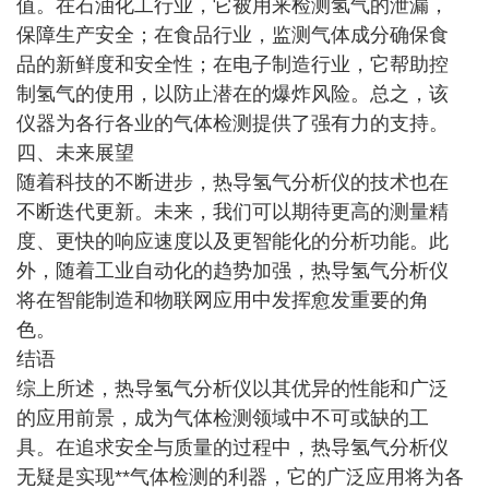
值。在石油化工行业，它被用来检测氢气的泄漏，
保障生产安全；在食品行业，监测气体成分确保食
品的新鲜度和安全性；在电子制造行业，它帮助控
制氢气的使用，以防止潜在的爆炸风险。总之，该
仪器为各行各业的气体检测提供了强有力的支持。
四、未来展望
随着科技的不断进步，热导氢气分析仪的技术也在
不断迭代更新。未来，我们可以期待更高的测量精
度、更快的响应速度以及更智能化的分析功能。此
外，随着工业自动化的趋势加强，热导氢气分析仪
将在智能制造和物联网应用中发挥愈发重要的角
色。
结语
综上所述，热导氢气分析仪以其优异的性能和广泛
的应用前景，成为气体检测领域中不可或缺的工
具。在追求安全与质量的过程中，热导氢气分析仪
无疑是实现**气体检测的利器，它的广泛应用将为各