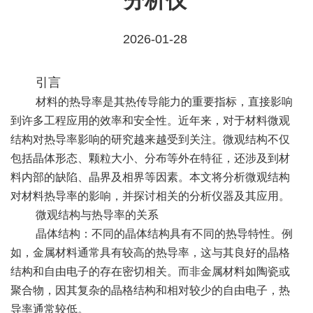
分析仪
2026-01-28
引言
材料的热导率是其热传导能力的重要指标，直接影响
到许多工程应用的效率和安全性。近年来，对于材料微观
结构对热导率影响的研究越来越受到关注。微观结构不仅
包括晶体形态、颗粒大小、分布等外在特征，还涉及到材
料内部的缺陷、晶界及相界等因素。本文将分析微观结构
对材料热导率的影响，并探讨相关的分析仪器及其应用。
微观结构与热导率的关系
晶体结构：不同的晶体结构具有不同的热导特性。例
如，金属材料通常具有较高的热导率，这与其良好的晶格
结构和自由电子的存在密切相关。而非金属材料如陶瓷或
聚合物，因其复杂的晶格结构和相对较少的自由电子，热
导率通常较低。