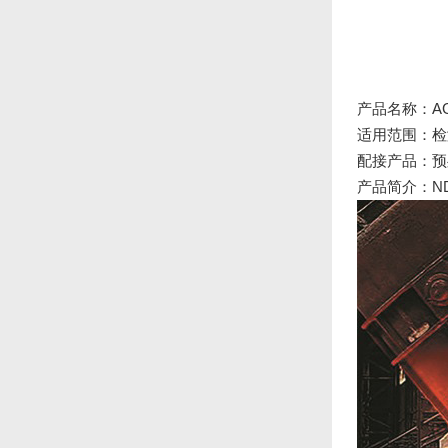
产品名称：AG
适用范围：检测
配接产品：预
产品简介：N