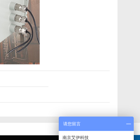
请您留言
南京艾伊科技