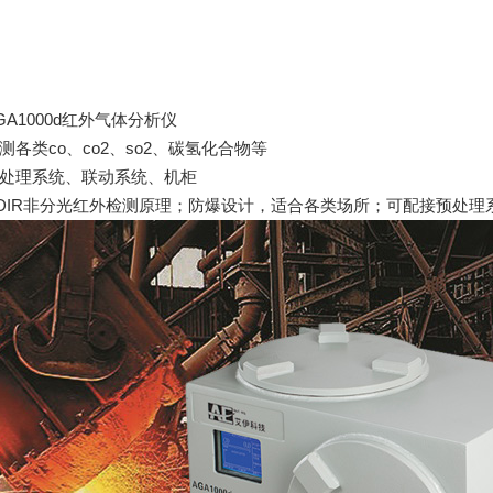
A1000d红外气体分析仪
各类co、co2、so2、碳氢化合物等
处理系统、联动系统、机柜
DIR非分光红外检测原理；防爆设计，适合各类场所；可配接预处理