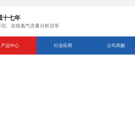
域十七年
析仪、在线氢气含量分析仪等
产品中心
行业应用
公司风貌