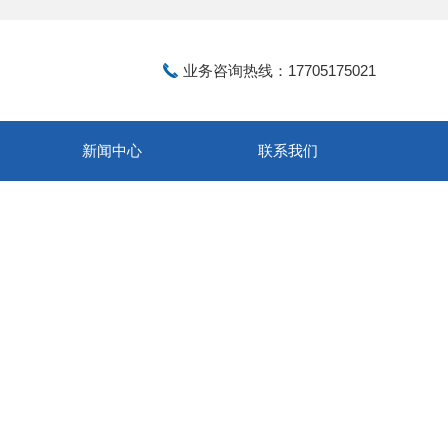
业务咨询热线：17705175021
新闻中心
联系我们