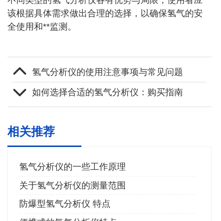
该根据具体需求做出合理的选择，以确保氢气的安
全使用和**监测。
氢气分析仪的使用注意事项与常见问题
如何选择合适的氢气分析仪：购买指南
相关推荐
氢气分析仪的一些工作原理
关于氢气分析仪的测量范围
防爆型氢气分析仪 特点