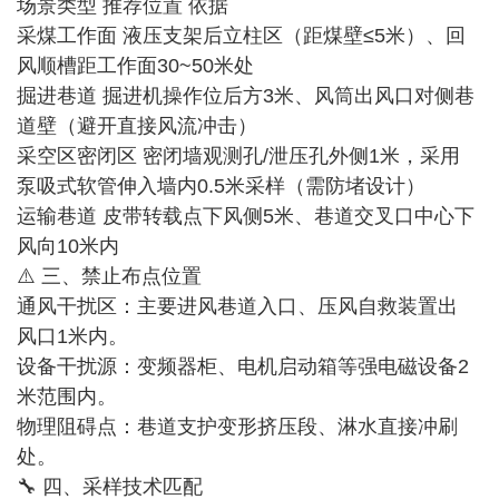
场景类型‌ ‌推荐位置‌ ‌依据‌
采煤工作面‌ 液压支架后立柱区（距煤壁≤5米）、回
风顺槽距工作面30~50米处
掘进巷道‌ 掘进机操作位后方3米、风筒出风口对侧巷
道壁（避开直接风流冲击）
采空区密闭区‌ 密闭墙观测孔/泄压孔外侧1米，采用
泵吸式软管伸入墙内0.5米采样（需防堵设计）
运输巷道‌ 皮带转载点下风侧5米、巷道交叉口中心下
风向10米内
⚠️ 三、禁止布点位置
通风干扰区‌：主要进风巷道入口、压风自救装置出
风口1米内。
设备干扰源‌：变频器柜、电机启动箱等强电磁设备2
米范围内。
物理阻碍点‌：巷道支护变形挤压段、淋水直接冲刷
处。
🔧 四、采样技术匹配