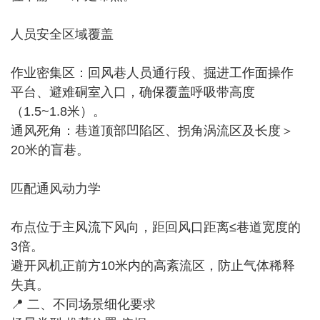
人员安全区域覆盖‌
作业密集区‌：回风巷人员通行段、掘进工作面操作
平台、避难硐室入口，确保覆盖呼吸带高度
（1.5~1.8米）。
通风死角‌：巷道顶部凹陷区、拐角涡流区及长度＞
20米的盲巷。
匹配通风动力学‌
布点位于主风流下风向，距回风口距离≤巷道宽度的
3倍。
避开风机正前方10米内的高紊流区，防止气体稀释
失真。
📍 二、不同场景细化要求