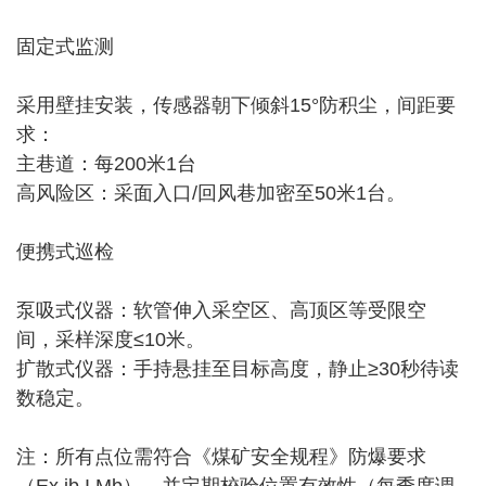
固定式监测‌
采用壁挂安装，传感器朝下倾斜15°防积尘，间距要
求：
主巷道：每200米1台
高风险区：采面入口/回风巷加密至50米1台。
便携式巡检‌
泵吸式仪器：软管伸入采空区、高顶区等受限空
间，采样深度≤10米。
扩散式仪器：手持悬挂至目标高度，静止≥30秒待读
数稳定。
注：所有点位需符合《煤矿安全规程》防爆要求
（Ex ib I Mb），并定期校验位置有效性（每季度调