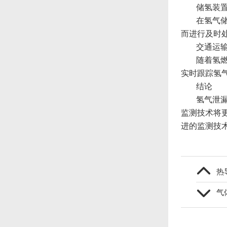
储氢装
在氢气
而进行及时
交通运
随着氢
实时跟踪氢
结论
氢气泄
监测技术将
进的监测技
热
气