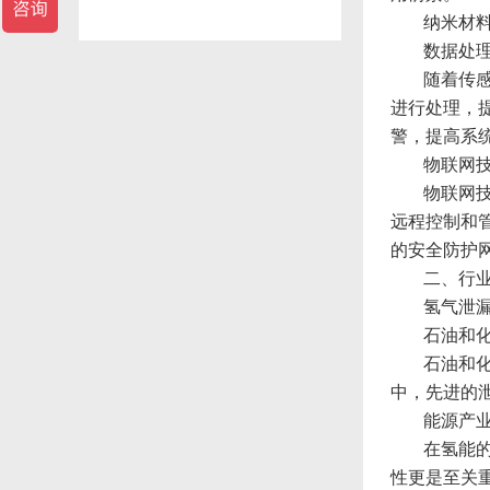
纳米材
数据处
随着传
进行处理，
警，提高系
物联网
物联网
远程控制和
的安全防护
二、行
氢气泄
石油和
石油和
中，先进的
能源产
在氢能
性更是至关