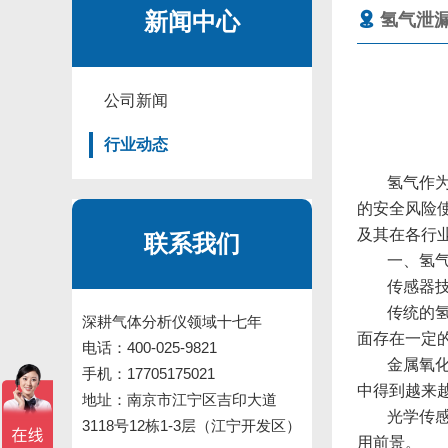
新闻中心
氢气泄
公司新闻
行业动态
氢气作
的安全风险
及其在各行
联系我们
一、氢
传感器
传统的
深耕气体分析仪领域十七年
面存在一定
电话：400-025-9821
金属氧
手机：17705175021
中得到越来
地址：南京市江宁区吉印大道
光学传
3118号12栋1-3层（江宁开发区）
用前景。