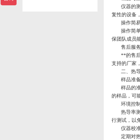
仪器的
复性的设备
操作简
操作简
保团队成员
售后服
**的
支持的厂家
二、热
样品准
样品的
的样品，可
环境控
热导率
行测试，以
仪器校
定期对