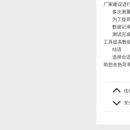
厂家建议进
多次测
为了提
数据记
测试完
工具提高数
结语
选择合
助您在热导
优
安