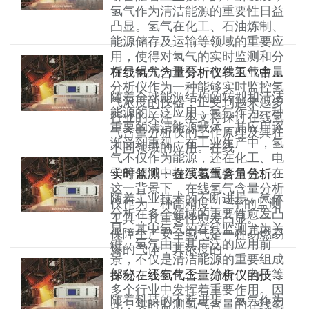
氢气作为清洁能源的重要性日益
凸显。氢气在化工、石油炼制、
能源储存及运输等领域的重要应
用，使得对氢气的实时监测和分
析显得尤为重要。在线氢气含量
在线氢气含量分析仪在工业中的重要性
分析仪作为一种能够实时监控氢
随着全球能源结构的转型和清洁
气浓度的仪器，正受到越来越多
能源的广泛应用，氢气作为一种
行业的关注。本文将探讨在线氢
重要的清洁能源载体，其应用逐
气含量分析仪的工作原理及其在
渐受到重视。在工业生产中，氢
不同领域的应用。在线
气不仅作为能源，还在化工、电
子等领域中扮演着重要角色。在
实时监测：在线氢气含量分析仪的优势与挑战
这一背景下，在线氢气含量分析
随着工业技术的不断进步，气体
仪作为一种高精度、**率的监测
分析在多个领域的重要性愈发凸
工具，其重要性愈发凸显。一、
显，其中氢气的在线监测尤为关
保障生产安全氢气是一种易燃易
键。氢气由于其广泛的应用前
爆的气体，其浓度的
景，不仅是清洁能源的重要组成
部分，还在化工、冶金、电子等
探秘在线氢气含量分析仪的技术进步与未来方向
多个行业中发挥着重要作用。因
随着科技的不断进步，氢气作为
此，实时监测氢气含量的在线氢