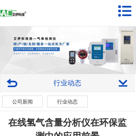
行业动态
公司新闻
行业动态
在线氢气含量分析仪在环保监