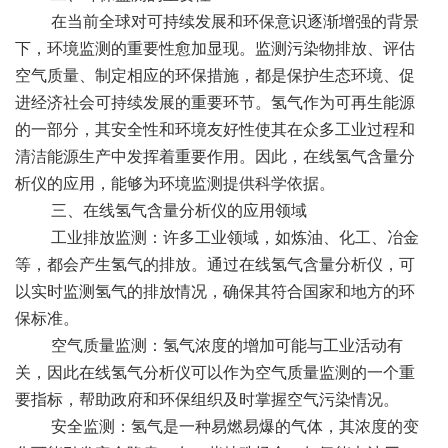
在当前全球对可持续发展和环保意识逐渐增强的背景
下，环境监测的重要性愈加显现。监测污染物排放、评估
空气质量、制定相应的环保措施，都是保护生态环境、促
进经济社会可持续发展的重要环节。氢气作为可再生能源
的一部分，其安全性和环境友好性使其在众多工业过程和
清洁能源生产中发挥着重要作用。因此，在线氢气含量分
析仪的应用，能够为环境监测提供科学依据。
三、在线氢气含量分析仪的应用领域
工业排放监测：许多工业领域，如炼油、化工、冶金
等，都会产生氢气的排放。通过在线氢气含量分析仪，可
以实时监测氢气的排放情况，确保其符合国家和地方的环
保标准。
空气质量监测：氢气浓度的增加可能与工业活动有
关，因此在线氢气分析仪可以作为空气质量监测的一个重
要指标，帮助政府和环保组织及时掌握空气污染情况。
安全监测：氢气是一种易燃易爆的气体，其浓度的变