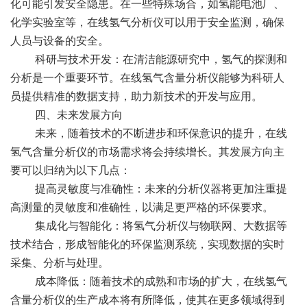
化可能引发安全隐患。在一些特殊场合，如氢能电池厂、
化学实验室等，在线氢气分析仪可以用于安全监测，确保
人员与设备的安全。
科研与技术开发：在清洁能源研究中，氢气的探测和
分析是一个重要环节。在线氢气含量分析仪能够为科研人
员提供精准的数据支持，助力新技术的开发与应用。
四、未来发展方向
未来，随着技术的不断进步和环保意识的提升，在线
氢气含量分析仪的市场需求将会持续增长。其发展方向主
要可以归纳为以下几点：
提高灵敏度与准确性：未来的分析仪器将更加注重提
高测量的灵敏度和准确性，以满足更严格的环保要求。
集成化与智能化：将氢气分析仪与物联网、大数据等
技术结合，形成智能化的环保监测系统，实现数据的实时
采集、分析与处理。
成本降低：随着技术的成熟和市场的扩大，在线氢气
含量分析仪的生产成本将有所降低，使其在更多领域得到