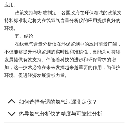
应用。
政策支持与标准制定：各国政府在环保领域的政策支
持和标准制定将为在线氢气含量分析仪的应用提供良好的
环境。
五、结论
在线氢气含量分析仪在环保监测中的应用前景广阔，
不仅能够提升环境监测的实时性和准确性，更能为可持续
发展提供有效支持。伴随着科技的进步和环保需求的增
加，这一技术必将在未来发挥越来越重要的作用，为保护
环境、促进经济发展贡献力量。
如何选择合适的氢气泄漏测定仪？
热导氢气分析仪的精度与可靠性分析