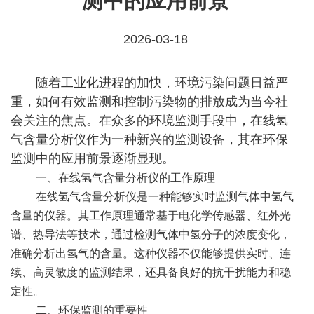
测中的应用前景
2026-03-18
随着工业化进程的加快，环境污染问题日益严
重，如何有效监测和控制污染物的排放成为当今社
会关注的焦点。在众多的环境监测手段中，在线氢
气含量分析仪作为一种新兴的监测设备，其在环保
监测中的应用前景逐渐显现。
一、在线氢气含量分析仪的工作原理
在线氢气含量分析仪是一种能够实时监测气体中氢气
含量的仪器。其工作原理通常基于电化学传感器、红外光
谱、热导法等技术，通过检测气体中氢分子的浓度变化，
准确分析出氢气的含量。这种仪器不仅能够提供实时、连
续、高灵敏度的监测结果，还具备良好的抗干扰能力和稳
定性。
二、环保监测的重要性