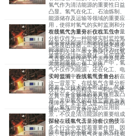
氢气作为清洁能源的重要性日益
凸显。氢气在化工、石油炼制、
能源储存及运输等领域的重要应
用，使得对氢气的实时监测和分
析显得尤为重要。在线氢气含量
在线氢气含量分析仪在工业中的重要性
分析仪作为一种能够实时监控氢
随着全球能源结构的转型和清洁
气浓度的仪器，正受到越来越多
能源的广泛应用，氢气作为一种
行业的关注。本文将探讨在线氢
重要的清洁能源载体，其应用逐
气含量分析仪的工作原理及其在
渐受到重视。在工业生产中，氢
不同领域的应用。在线
气不仅作为能源，还在化工、电
子等领域中扮演着重要角色。在
实时监测：在线氢气含量分析仪的优势与挑战
这一背景下，在线氢气含量分析
随着工业技术的不断进步，气体
仪作为一种高精度、**率的监测
分析在多个领域的重要性愈发凸
工具，其重要性愈发凸显。一、
显，其中氢气的在线监测尤为关
保障生产安全氢气是一种易燃易
键。氢气由于其广泛的应用前
爆的气体，其浓度的
景，不仅是清洁能源的重要组成
部分，还在化工、冶金、电子等
探秘在线氢气含量分析仪的技术进步与未来方向
多个行业中发挥着重要作用。因
随着科技的不断进步，氢气作为
此，实时监测氢气含量的在线氢