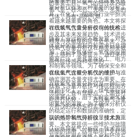
保要求的日益提高，在线氢气含
的重要工具。氢气的特性及风险
量分析仪作为一种重要的分析工
氢气是一种无色、无味、无臭的
具，在化工、能源等行业中扮演
气体，具有*高的可燃
着越来越重要的角色。本文将探
讨在线氢气含量分析仪的技术进
在线氢气含量分析仪与传统检测方法的比较
步及其未来发展趋势。技术进步
随着工业过程的不断发展，对气
精度与灵敏度的提升近年来，在
体成分的监测和分析需求日益增
线氢气含量分析仪在精度和灵敏
加。在众多气体中，氢气的应用
度上得到了显著提升。通过采用
愈发广泛，尤其是在化工、电力
高性能传感器和先进的
和制氢等领域。为了确保安全和
优化生产过程中氢气的使用，准
在线氢气含量分析仪的维护与故障排除指南
确监测其含量变得尤为重要。在
在线氢气含量分析仪是一种广泛
线氢气含量分析仪与传统检测方
应用于化工、石油、煤气等行业
法相比，各有优缺点，下面将对
的重要仪器，用于实时监测气体
此进行比较。一、在线氢气含量
中氢气的浓度。为了确保分析仪
分析仪的优势实时监测
的稳定运行和数据的准确性，定
期的维护和故障排除显得尤为重
认识热导氢气分析仪：技术原理与实际应用
要。本文将提供一些维护与故障
认识热导氢气分析仪：技术原理
排除的指南，以帮助用户更好地
与实际应用在现代工业和环境监